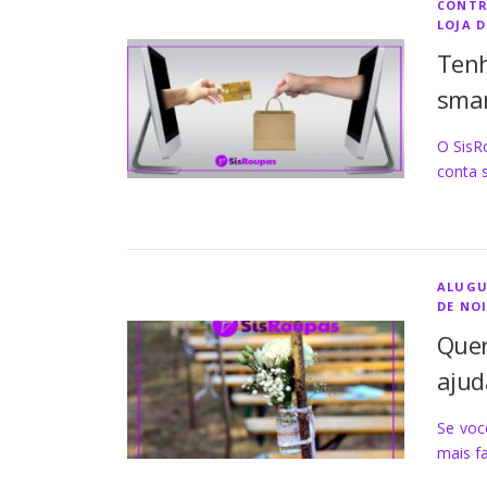
CONTR
LOJA 
Tenh
smar
O SisR
conta 
ALUGU
DE NO
Quer
ajud
Se voc
mais f