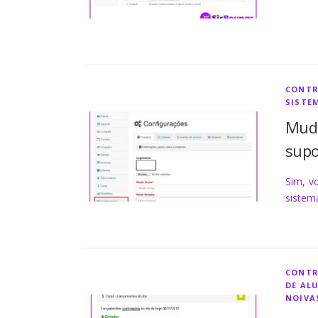
CONTR
SISTE
Mude
supo
Sim, v
sistem
CONTR
DE AL
NOIVA