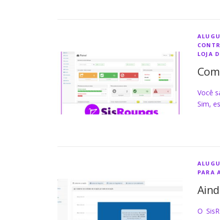
ALUGU
CONTR
LOJA 
Como
Você sa
Sim, e
ALUGU
PARA 
Aind
O SisR