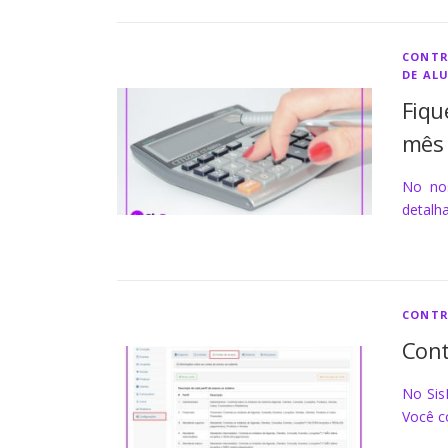
CONTR
DE AL
Fiqu
mês
No nos
detalha
CONTR
Cont
No Sis
Você c